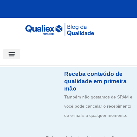
Ir
para
o
conteúdo
Software Para Qualidade
Materiais Gratuitos
Quality Assistant (IA)
Coluna Saber Gestão
Receba conteúdo de
qualidade em primeira
mão
Também não gostamos de SPAM e
você pode cancelar o recebimento
de e-mails a qualquer momento.