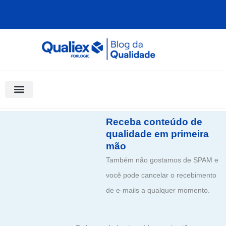
Ir
para
o
conteúdo
Software Para Qualidade
Materiais Gratuitos
Quality Assistant (IA)
Coluna Saber Gestão
Receba conteúdo de
qualidade em primeira
mão
Também não gostamos de SPAM e
você pode cancelar o recebimento
de e-mails a qualquer momento.