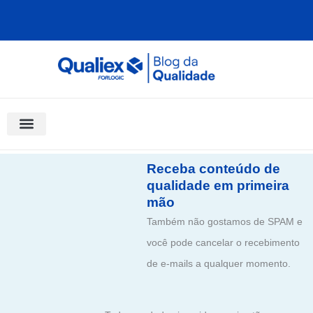
Ir
para
o
conteúdo
Software Para Qualidade
Materiais Gratuitos
Quality Assistant (IA)
Coluna Saber Gestão
Receba conteúdo de
qualidade em primeira
mão
Também não gostamos de SPAM e
você pode cancelar o recebimento
de e-mails a qualquer momento.