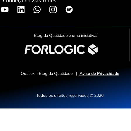
Conheça nossas redes
S
p
o
t
Blog da Qualidade é uma iniciativa:
i
f
y
Qualiex – Blog da Qualidade |
Aviso de Privacidade
Todos os direitos reservados © 2026