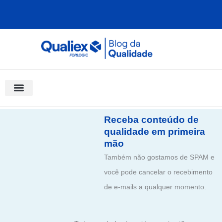
Ir
para
o
conteúdo
Software Para Qualidade
Materiais Gratuitos
Quality Assistant (IA)
Coluna Saber Gestão
Receba conteúdo de
qualidade em primeira
mão
Também não gostamos de SPAM e
você pode cancelar o recebimento
de e-mails a qualquer momento.