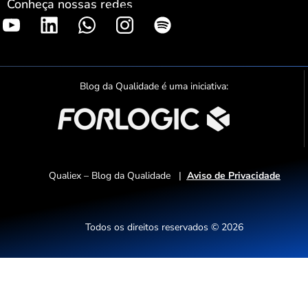
Conheça nossas redes
S
p
o
t
Blog da Qualidade é uma iniciativa:
i
f
y
Qualiex – Blog da Qualidade |
Aviso de Privacidade
Todos os direitos reservados © 2026