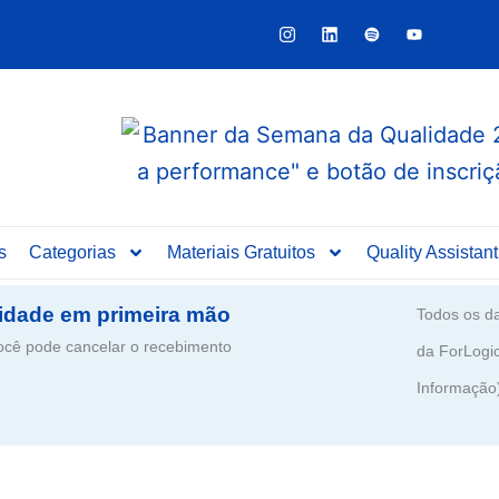
Y
o
u
t
u
b
e
s
Categorias
Materiais Gratuitos
Quality Assistant
idade em primeira mão
Todos os da
ê pode cancelar o recebimento
da ForLogi
Informação