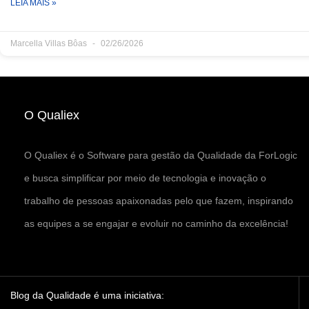
LEIA MAIS »
Marcella Villas Bôas
02/26/2026
O Qualiex
O Qualiex é o Software para gestão da Qualidade da ForLogic
e busca simplificar por meio de tecnologia e inovação o
trabalho de pessoas apaixonadas pelo que fazem, inspirando
as equipes a se engajar e evoluir no caminho da excelência!
Blog da Qualidade é uma iniciativa: