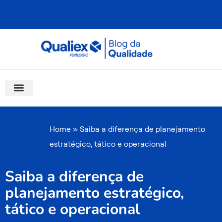
Ir
para
o
conteúdo
Software Para Qualidade
Materiais Gratuitos
Quality Assistant (IA)
Coluna Saber Gestão
Home
»
Saiba a diferença de planejamento
estratégico, tático e operacional
Saiba a diferença de
planejamento estratégico,
tático e operacional