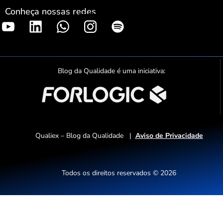
Conheça nossas redes
S
p
o
t
Blog da Qualidade é uma iniciativa:
i
f
y
Qualiex – Blog da Qualidade |
Aviso de Privacidade
Todos os direitos reservados © 2026