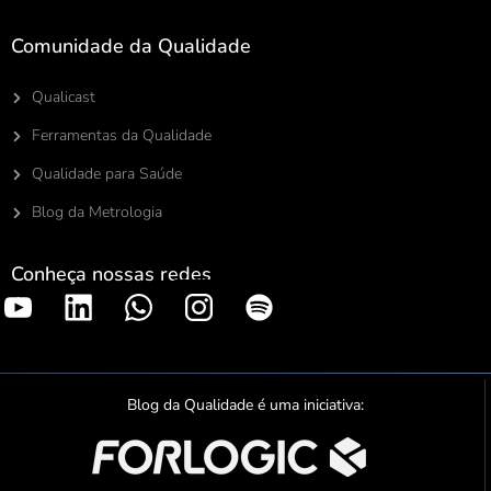
Comunidade da Qualidade
Qualicast
Ferramentas da Qualidade
Qualidade para Saúde
Blog da Metrologia
Conheça nossas redes
S
p
o
t
Blog da Qualidade é uma iniciativa:
i
f
y