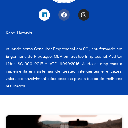
L
F
I
i
a
n
n
c
s
k
e
t
Kendi Hataishi
e
b
a
d
o
g
i
o
r
Atuando como Consultor Empresarial em SGI, sou formado em
n
k
a
Engenharia de Produção, MBA em Gestão Empresarial, Auditor
m
Líder ISO 9001:2015 e IATF 16949:2016. Ajudo as empresas a
implementarem sistemas de gestão inteligentes e eficazes,
valorizo o envolvimento das pessoas para a busca de melhores
resultados.