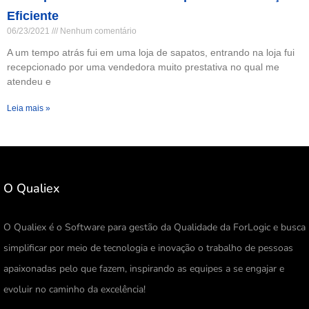
Eficiente
06/23/2021
Nenhum comentário
A um tempo atrás fui em uma loja de sapatos, entrando na loja fui
recepcionado por uma vendedora muito prestativa no qual me
atendeu e
Leia mais »
O Qualiex
O Qualiex é o Software para gestão da Qualidade da ForLogic e busca
simplificar por meio de tecnologia e inovação o trabalho de pessoas
apaixonadas pelo que fazem, inspirando as equipes a se engajar e
evoluir no caminho da excelência!