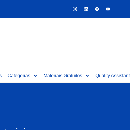
Y
o
u
t
u
b
e
s
Categorias
Materiais Gratuitos
Quality Assistant