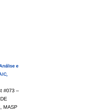
nálise e
AIC,
st #073 –
 DE
, MASP