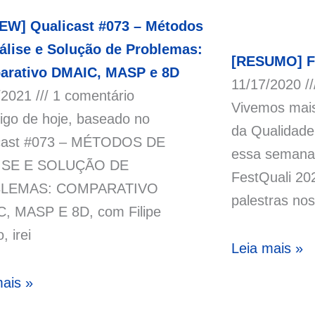
EW] Qualicast #073 – Métodos
álise e Solução de Problemas:
[RESUMO] Fe
arativo DMAIC, MASP e 8D
11/17/2020
/2021
1 comentário
Vivemos mai
tigo de hoje, baseado no
da Qualidade
cast #073 – MÉTODOS DE
essa semana 
ISE E SOLUÇÃO DE
FestQuali 20
LEMAS: COMPARATIVO
palestras nos
, MASP E 8D, com Filipe
, irei
Leia mais »
mais »