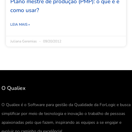
Plano mestre de produção (PMP): o que é e
como usar?
LEIA MAIS »
Juliana Geremias
09/20/2012
O Qualiex
O Qualiex é o Software para gestão da Qualidade da ForLogic e busca
simplificar por meio de tecnologia e inovação o trabalho de pessoas
apaixonadas pelo que fazem, inspirando as equipes a se engajar e
evoluir no caminho da excelência!