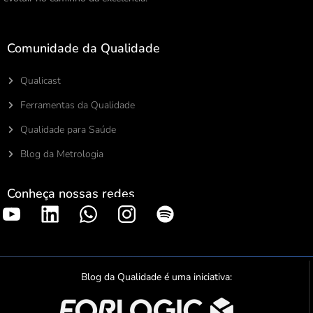
Comunidade da Qualidade
Qualicast
Ferramentas da Qualidade
Qualidade para Saúde
Blog da Metrologia
Conheça nossas redes
S
p
o
t
Blog da Qualidade é uma iniciativa:
i
f