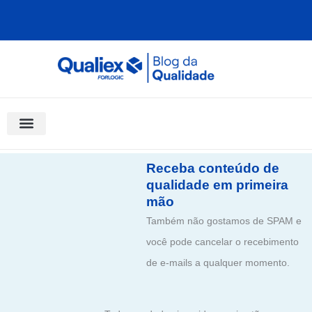
Ir
para
o
conteúdo
Software Para Qualidade
Materiais Gratuitos
Quality Assistant (IA)
Coluna Saber Gestão
Receba conteúdo de
qualidade em primeira
mão
Também não gostamos de SPAM e
você pode cancelar o recebimento
de e-mails a qualquer momento.