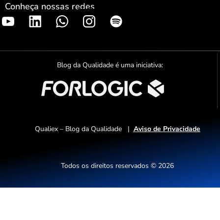
Conheça nossas redes
S
p
o
t
Blog da Qualidade é uma iniciativa:
i
f
y
Qualiex – Blog da Qualidade |
Aviso de Privacidade
Todos os direitos reservados © 2026