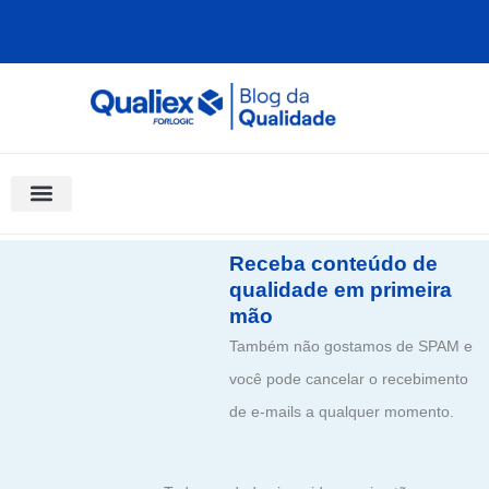
Ir
para
o
conteúdo
Software Para Qualidade
Materiais Gratuitos
Quality Assistant (IA)
Coluna Saber Gestão
Receba conteúdo de
qualidade em primeira
mão
Também não gostamos de SPAM e
você pode cancelar o recebimento
de e-mails a qualquer momento.