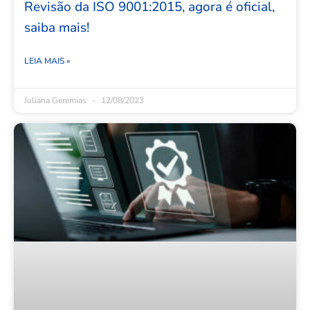
Revisão da ISO 9001:2015, agora é oficial,
saiba mais!
LEIA MAIS »
Juliana Geremias
12/08/2023