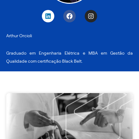
L
F
I
i
a
n
n
c
s
k
e
t
Arthur Orcioli
e
b
a
d
o
g
i
o
r
Graduado em Engenharia Elétrica e MBA em Gestão da
n
k
a
Qualidade com certificação Black Belt.
m