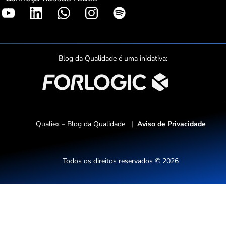
S
p
o
t
Blog da Qualidade é uma iniciativa:
i
f
y
Qualiex – Blog da Qualidade |
Aviso de Privacidade
Todos os direitos reservados © 2026