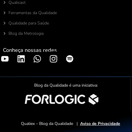
Qualicast
Ferramentas da Qualidade
Qualidade para Saúde
Blog da Metrologia
Conheça nossas redes
S
p
o
t
Blog da Qualidade é uma iniciativa:
i
f
y
Qualiex – Blog da Qualidade |
Aviso de Privacidade