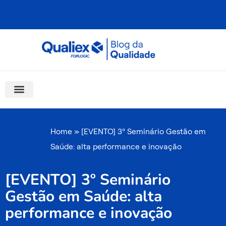
Ir
para
o
conteúdo
Software Para Qualidade
Materiais Gratuitos
Quality Assistant (IA)
Coluna Saber Gestão
Home
»
[EVENTO] 3º Seminário Gestão em
Saúde: alta performance e inovação
[EVENTO] 3º Seminário
Gestão em Saúde: alta
performance e inovação