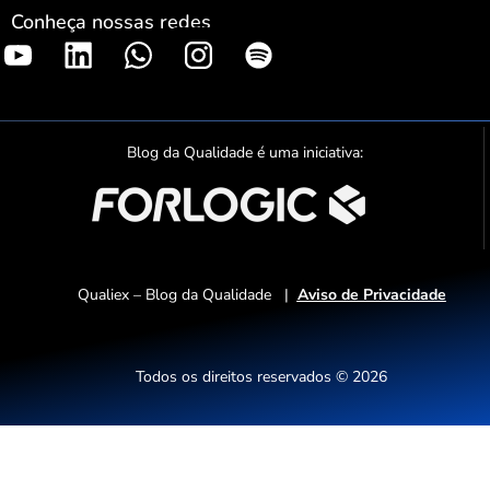
Conheça nossas redes
S
p
o
t
Blog da Qualidade é uma iniciativa:
i
f
y
Qualiex – Blog da Qualidade |
Aviso de Privacidade
Todos os direitos reservados © 2026