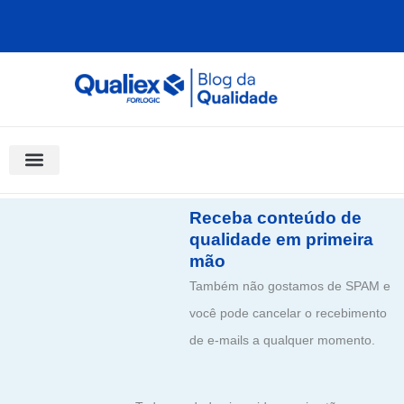
Ir
para
o
conteúdo
Software Para Qualidade
Materiais Gratuitos
Quality Assistant (IA)
Coluna Saber Gestão
Receba conteúdo de
qualidade em primeira
mão
Também não gostamos de SPAM e
você pode cancelar o recebimento
de e-mails a qualquer momento.