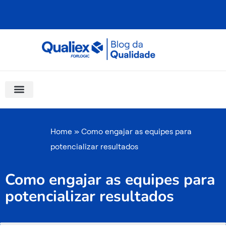
Ir
para
o
conteúdo
Software Para Qualidade
Materiais Gratuitos
Quality Assistant (IA)
Coluna Saber Gestão
Home
»
Como engajar as equipes para
potencializar resultados
Como engajar as equipes para
potencializar resultados