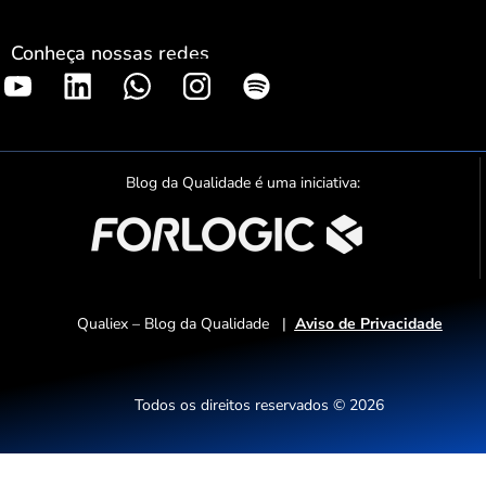
Conheça nossas redes
S
p
o
t
Blog da Qualidade é uma iniciativa:
i
f
y
Qualiex – Blog da Qualidade |
Aviso de Privacidade
Todos os direitos reservados © 2026