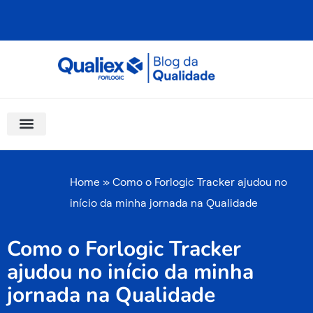
Ir
para
o
conteúdo
Software Para Qualidade
Materiais Gratuitos
Quality Assistant (IA)
Coluna Saber Gestão
Home
»
Como o Forlogic Tracker ajudou no
início da minha jornada na Qualidade
Como o Forlogic Tracker
ajudou no início da minha
jornada na Qualidade