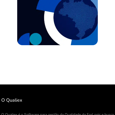
O Qualiex
O Qualiex é o Software para gestão da Qualidade da ForLogic e busca