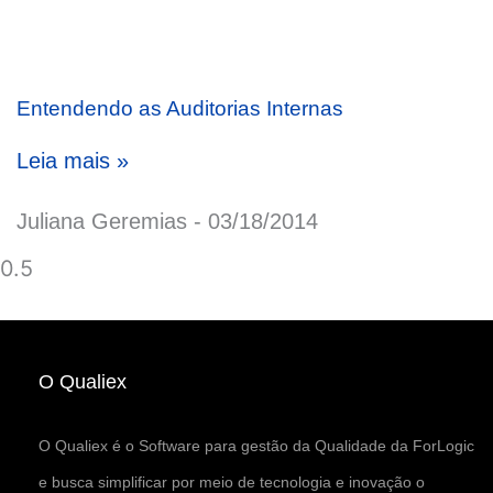
Entendendo as Auditorias Internas
Leia mais »
Juliana Geremias
03/18/2014
O Qualiex
O Qualiex é o Software para gestão da Qualidade da ForLogic
e busca simplificar por meio de tecnologia e inovação o