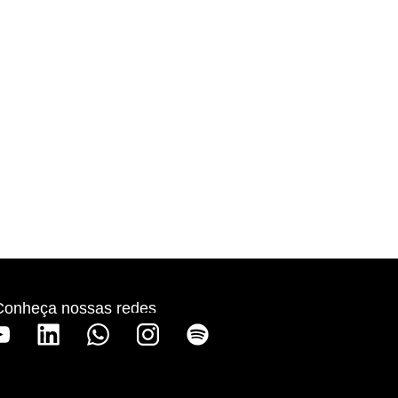
Conheça nossas redes
S
p
o