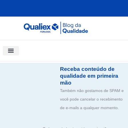
Ir
para
o
conteúdo
Software Para Qualidade
Materiais Gratuitos
Quality Assistant (IA)
Coluna Saber Gestão
Receba conteúdo de
qualidade em primeira
mão
Também não gostamos de SPAM e
você pode cancelar o recebimento
de e-mails a qualquer momento.