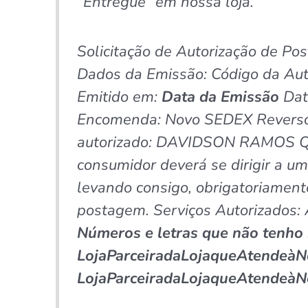
”Entregue” em nossa loja.
Solicitação de Autorização de P
Dados da Emissão: Código da Au
Emitido em:
Data da Emissão
Dat
Encomenda: Novo SEDEX Rever
autorizado: DAVIDSON RAMOS Quan
consumidor deverá se dirigir a u
levando consigo, obrigatoriamente
postagem. Serviços Autorizados
Números e letras que não tenho 
LojaParceiradaLojaqueAtendeà
LojaParceiradaLojaqueAtendeà