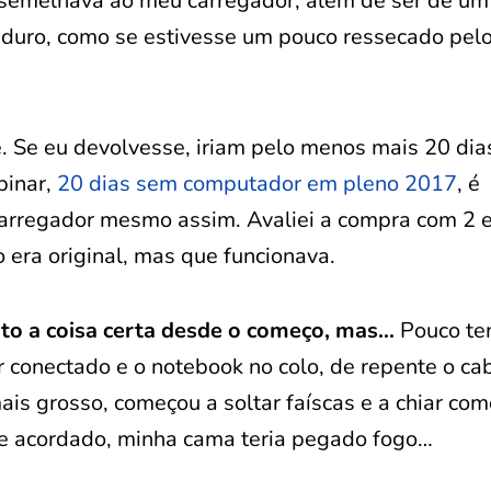
assemelhava ao meu carregador; além de ser de um
e duro, como se estivesse um pouco ressecado pel
. Se eu devolvesse, iriam pelo menos mais 20 dias
binar,
20 dias sem computador em pleno 2017
, é
 carregador mesmo assim. Avaliei a compra com 2 e
 era original, mas que funcionava.
eito a coisa certa desde o começo, mas…
Pouco t
 conectado e o notebook no colo, de repente o ca
is grosso, começou a soltar faíscas e a chiar com
sse acordado, minha cama teria pegado fogo…