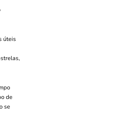
o
 úteis
strelas,
empo
bo de
o se