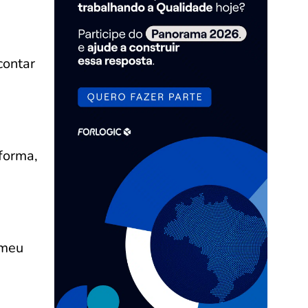
contar
forma,
 meu