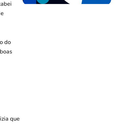
cabei
de
ro do
 boas
izia que