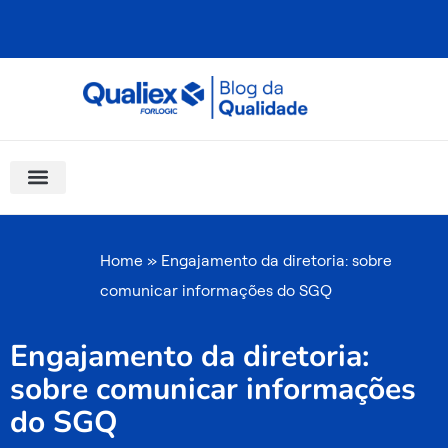
Ir
para
o
conteúdo
Software Para Qualidade
Materiais Gratuitos
Quality Assistant (IA)
Coluna Saber Gestão
Home
»
Engajamento da diretoria: sobre
comunicar informações do SGQ
Engajamento da diretoria:
sobre comunicar informações
do SGQ