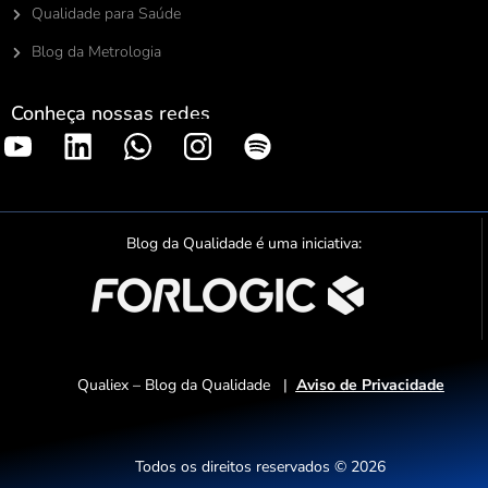
Qualidade para Saúde
Blog da Metrologia
Conheça nossas redes
S
p
o
t
Blog da Qualidade é uma iniciativa:
i
f
y
Qualiex – Blog da Qualidade |
Aviso de Privacidade
Todos os direitos reservados © 2026