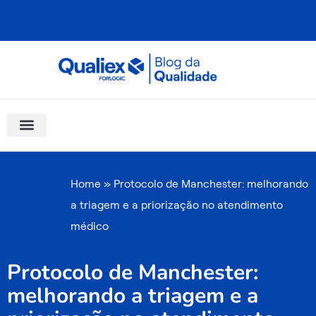
Ir
para
o
conteúdo
Software Para Qualidade
Materiais Gratuitos
Quality Assistant (IA)
Coluna Saber Gestão
Home
»
Protocolo de Manchester: melhorando
a triagem e a priorização no atendimento
médico
Protocolo de Manchester:
melhorando a triagem e a