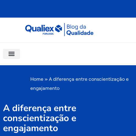
Ir
para
o
conteúdo
Software Para Qualidade
Materiais Gratuitos
Quality Assistant (IA)
Coluna Saber Gestão
Home
»
A diferença entre conscientização e
engajamento
A diferença entre
conscientização e
engajamento