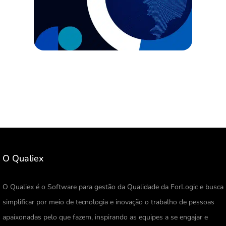
O Qualiex
O Qualiex é o Software para gestão da Qualidade da ForLogic e busca
simplificar por meio de tecnologia e inovação o trabalho de pessoas
apaixonadas pelo que fazem, inspirando as equipes a se engajar e