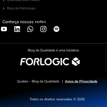
Blog da Metrologia
Conheça nossas redes
S
p
o
t
Blog da Qualidade é uma iniciativa:
i
f
y
Qualiex – Blog da Qualidade |
Aviso de Privacidade
Todos os direitos reservados © 2026