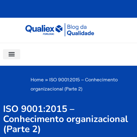
Ir
para
o
conteúdo
Software Para Qualidade
Materiais Gratuitos
Quality Assistant (IA)
Coluna Saber Gestão
Home
»
ISO 9001:2015 – Conhecimento
organizacional (Parte 2)
ISO 9001:2015 –
Conhecimento organizacional
(Parte 2)