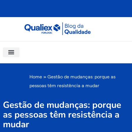
Ir
para
o
conteúdo
Software Para Qualidade
Materiais Gratuitos
Quality Assistant (IA)
Coluna Saber Gestão
Home
»
Gestão de mudanças: porque as
pessoas têm resistência a mudar
Gestão de mudanças: porque
as pessoas têm resistência a
mudar