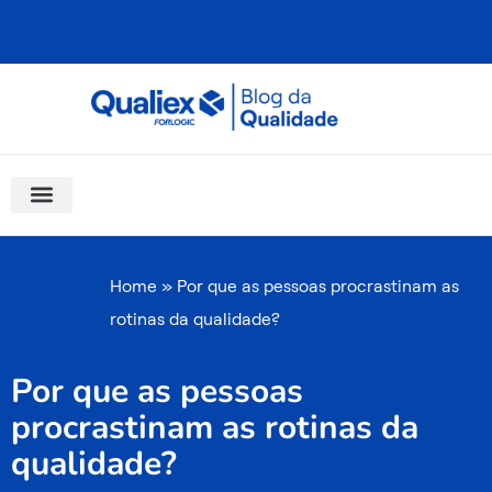
Ir
para
o
conteúdo
Software Para Qualidade
Materiais Gratuitos
Quality Assistant (IA)
Coluna Saber Gestão
Home
»
Por que as pessoas procrastinam as
rotinas da qualidade?
Por que as pessoas
procrastinam as rotinas da
qualidade?