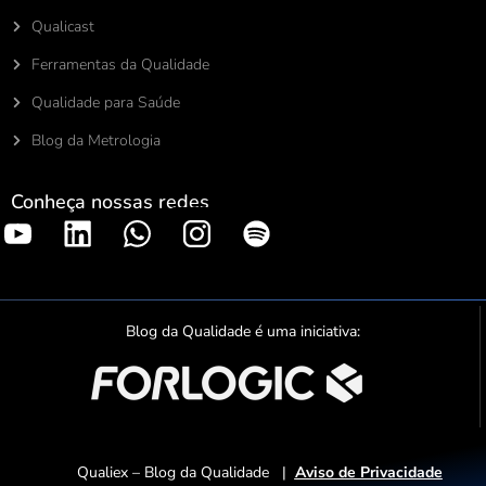
Qualicast
Ferramentas da Qualidade
Qualidade para Saúde
Blog da Metrologia
Conheça nossas redes
S
p
o
t
Blog da Qualidade é uma iniciativa:
i
f
y
Qualiex – Blog da Qualidade |
Aviso de Privacidade