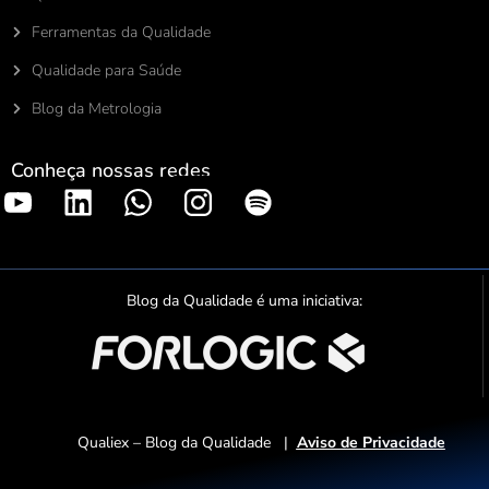
Ferramentas da Qualidade
Qualidade para Saúde
Blog da Metrologia
Conheça nossas redes
S
p
o
t
Blog da Qualidade é uma iniciativa:
i
f
y
Qualiex – Blog da Qualidade |
Aviso de Privacidade