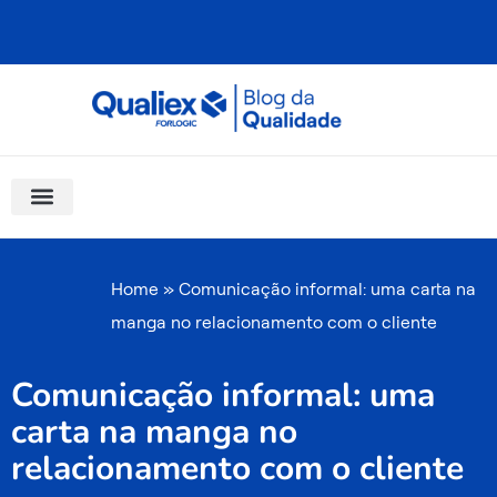
Ir
para
o
conteúdo
Software Para Qualidade
Materiais Gratuitos
Quality Assistant (IA)
Coluna Saber Gestão
Home
»
Comunicação informal: uma carta na
manga no relacionamento com o cliente
Comunicação informal: uma
carta na manga no
relacionamento com o cliente