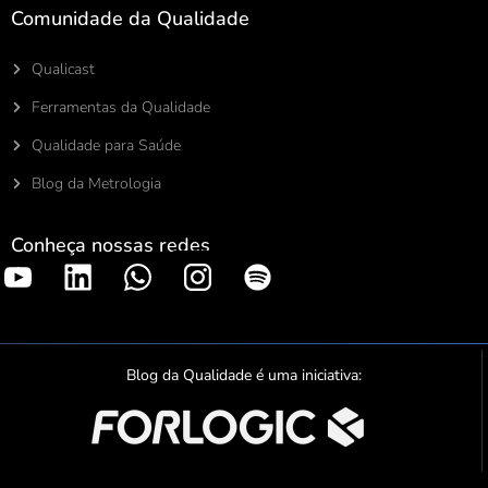
Comunidade da Qualidade
Qualicast
Ferramentas da Qualidade
Qualidade para Saúde
Blog da Metrologia
Conheça nossas redes
S
p
o
t
Blog da Qualidade é uma iniciativa:
i
f
y