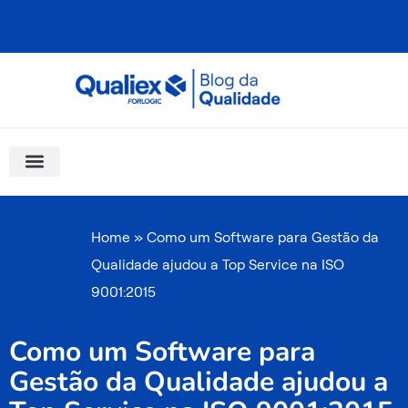
Ir
para
o
conteúdo
Software Para Qualidade
Materiais Gratuitos
Quality Assistant (IA)
Coluna Saber Gestão
Home
»
Como um Software para Gestão da
Qualidade ajudou a Top Service na ISO
9001:2015
Como um Software para
Gestão da Qualidade ajudou a