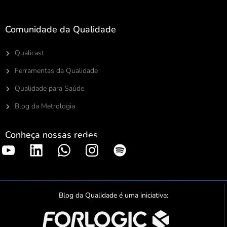
Comunidade da Qualidade
Qualicast
Ferramentas da Qualidade
Qualidade para Saúde
Blog da Metrologia
Conheça nossas redes
S
p
o
t
Blog da Qualidade é uma iniciativa:
i
f