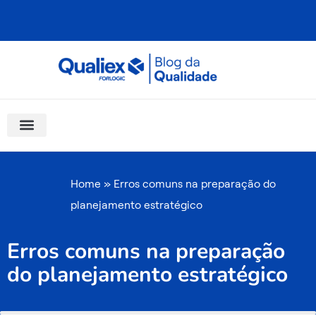
Ir
para
o
conteúdo
Software Para Qualidade
Materiais Gratuitos
Quality Assistant (IA)
Coluna Saber Gestão
Home
»
Erros comuns na preparação do
planejamento estratégico
Erros comuns na preparação
do planejamento estratégico