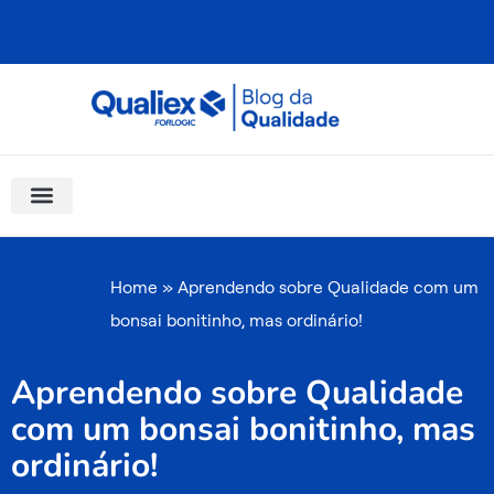
Ir
para
o
conteúdo
Software Para Qualidade
Materiais Gratuitos
Quality Assistant (IA)
Coluna Saber Gestão
Home
»
Aprendendo sobre Qualidade com um
bonsai bonitinho, mas ordinário!
Aprendendo sobre Qualidade
com um bonsai bonitinho, mas
ordinário!