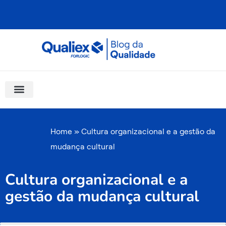
Ir
para
o
conteúdo
Software Para Qualidade
Materiais Gratuitos
Quality Assistant (IA)
Coluna Saber Gestão
Home
»
Cultura organizacional e a gestão da
mudança cultural
Cultura organizacional e a
gestão da mudança cultural