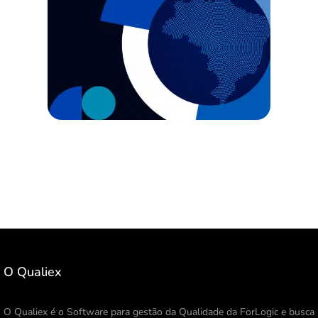
O Qualiex
O Qualiex é o Software para gestão da Qualidade da ForLogic e busca