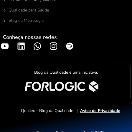
Qualidade para Saúde
Blog da Metrologia
Conheça nossas redes
S
p
o
t
Blog da Qualidade é uma iniciativa:
i
f
y
Qualiex – Blog da Qualidade |
Aviso de Privacidade