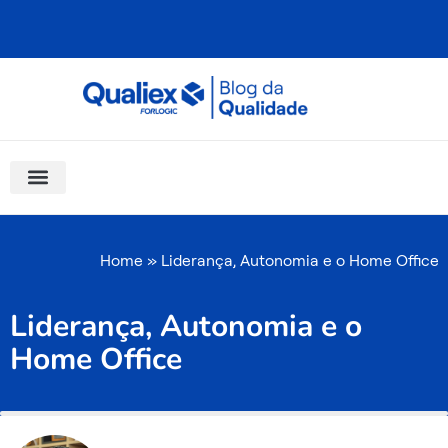
Ir
para
o
conteúdo
Software Para Qualidade
Materiais Gratuitos
Quality Assistant (IA)
Coluna Saber Gestão
Home
»
Liderança, Autonomia e o Home Office
Liderança, Autonomia e o
Home Office