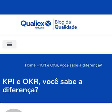
Ir
para
o
conteúdo
Software Para Qualidade
Materiais Gratuitos
Quality Assistant (IA)
Coluna Saber Gestão
Home
»
KPI e OKR, você sabe a diferença?
KPI e OKR, você sabe a
diferença?