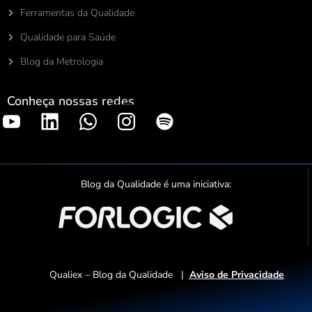
Ferramentas da Qualidade
Qualidade para Saúde
Blog da Metrologia
Conheça nossas redes
S
p
o
t
Blog da Qualidade é uma iniciativa:
i
f
y
Qualiex – Blog da Qualidade |
Aviso de Privacidade