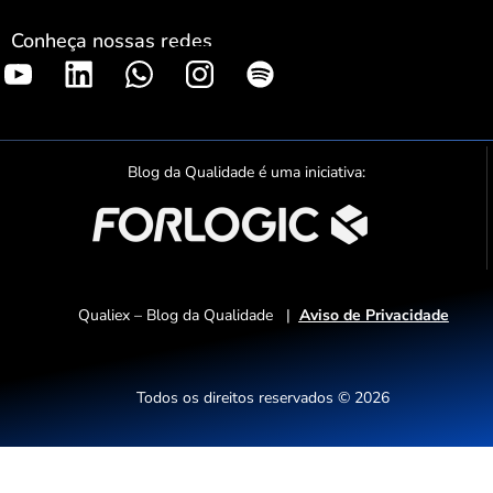
Conheça nossas redes
S
p
o
t
Blog da Qualidade é uma iniciativa:
i
f
y
Qualiex – Blog da Qualidade |
Aviso de Privacidade
Todos os direitos reservados © 2026