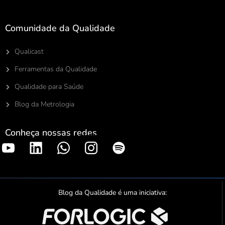
Comunidade da Qualidade
Qualicast
Ferramentas da Qualidade
Qualidade para Saúde
Blog da Metrologia
Conheça nossas redes
S
p
o
t
Blog da Qualidade é uma iniciativa:
i
f