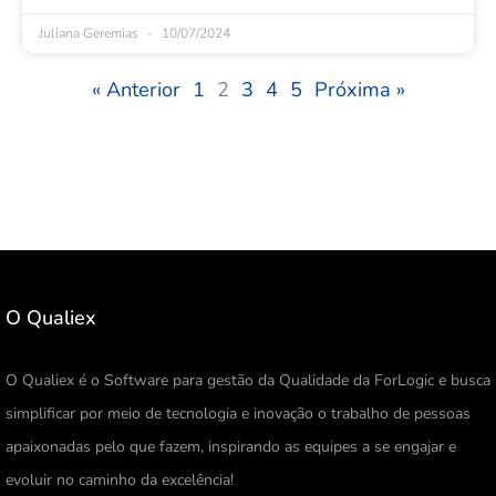
Juliana Geremias
10/07/2024
« Anterior
1
2
3
4
5
Próxima »
O Qualiex
O Qualiex é o Software para gestão da Qualidade da ForLogic e busca
simplificar por meio de tecnologia e inovação o trabalho de pessoas
apaixonadas pelo que fazem, inspirando as equipes a se engajar e
evoluir no caminho da excelência!