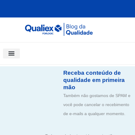
Ir
para
o
conteúdo
Software Para Qualidade
Materiais Gratuitos
Quality Assistant (IA)
Coluna Saber Gestão
Receba conteúdo de
qualidade em primeira
mão
Também não gostamos de SPAM e
você pode cancelar o recebimento
de e-mails a qualquer momento.