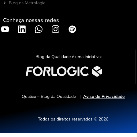
Blog da Metrologia
Conheça nossas redes
S
p
o
t
Blog da Qualidade é uma iniciativa:
i
f
y
Qualiex – Blog da Qualidade |
Aviso de Privacidade
Todos os direitos reservados © 2026