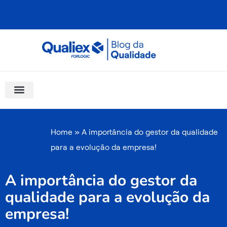
Ir
para
o
conteúdo
Software Para Qualidade
Materiais Gratuitos
Quality Assistant (IA)
Coluna Saber Gestão
Home
»
A importância do gestor da qualidade
para a evolução da empresa!
A importância do gestor da
qualidade para a evolução da
empresa!