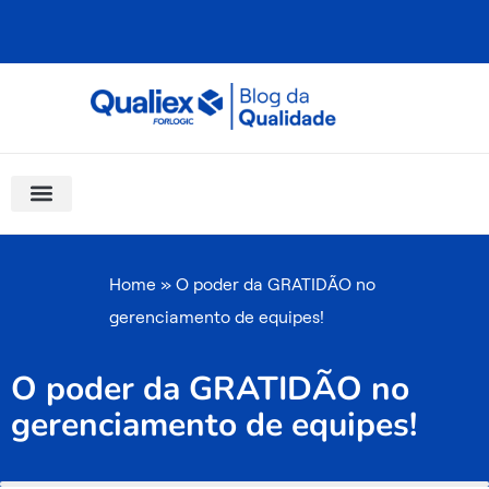
Ir
para
o
conteúdo
Software Para Qualidade
Materiais Gratuitos
Quality Assistant (IA)
Coluna Saber Gestão
Home
»
O poder da GRATIDÃO no
gerenciamento de equipes!
O poder da GRATIDÃO no
gerenciamento de equipes!