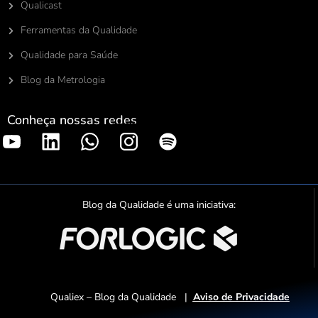
Qualicast
Ferramentas da Qualidade
Qualidade para Saúde
Blog da Metrologia
Conheça nossas redes
S
p
o
t
Blog da Qualidade é uma iniciativa:
i
f
y
Qualiex – Blog da Qualidade |
Aviso de Privacidade