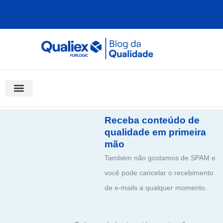
Ir
para
o
conteúdo
Software Para Qualidade
Materiais Gratuitos
Quality Assistant (IA)
Coluna Saber Gestão
Receba conteúdo de
qualidade em primeira
mão
Também não gostamos de SPAM e
você pode cancelar o recebimento
de e-mails a qualquer momento.