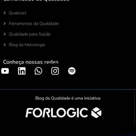
Qualicast
Ferramentas da Qualidade
Qualidade para Saúde
Blog da Metrologia
Conheça nossas redes
S
p
o
t
Blog da Qualidade é uma iniciativa:
i
f
y