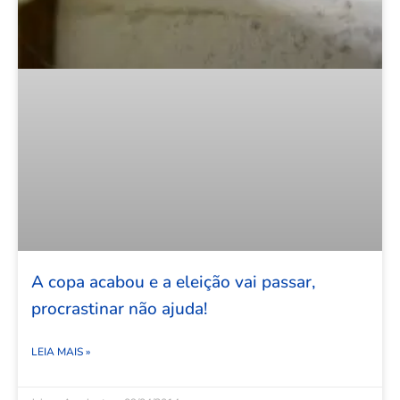
A copa acabou e a eleição vai passar,
procrastinar não ajuda!
LEIA MAIS »