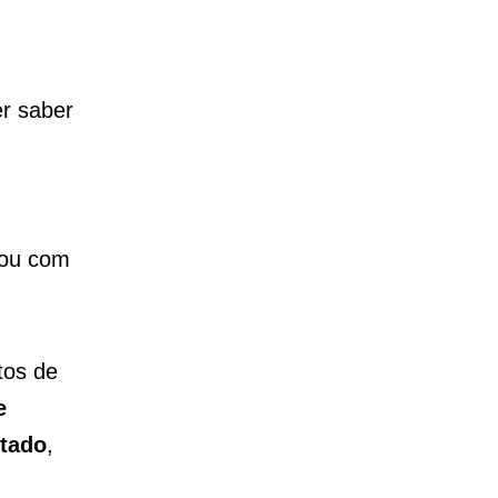
er saber
rou com
tos de
e
ltado
,