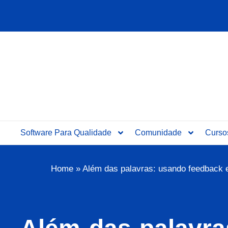
Ir
para
o
conteúdo
Software Para Qualidade
Comunidade
Curso
Home
»
Além das palavras: usando feedback es