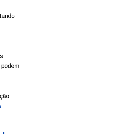
ntando
as
ue podem
ição
s