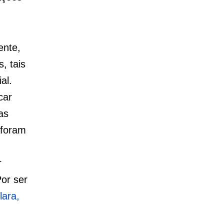
ente,
, tais
al.
car
as
 foram
r
or ser
lara,