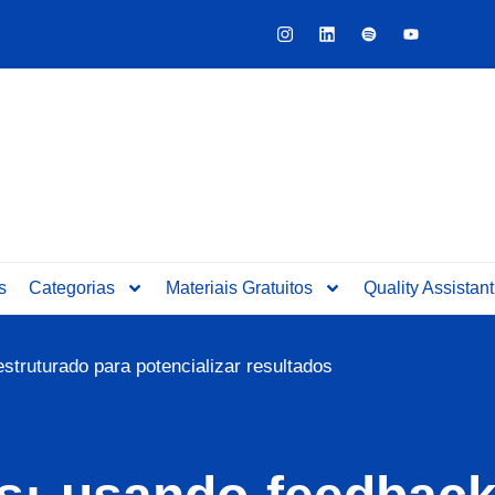
Y
o
u
t
u
b
e
s
Categorias
Materiais Gratuitos
Quality Assistant
truturado para potencializar resultados