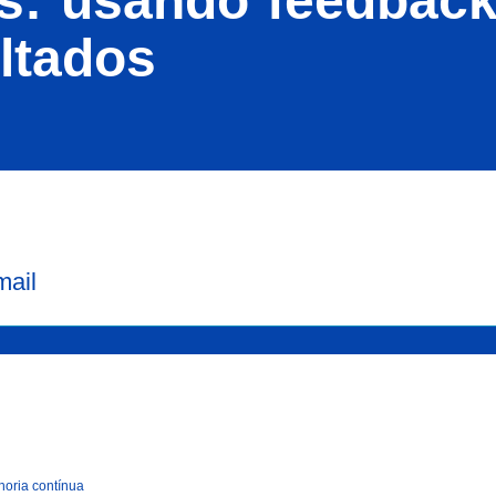
s: usando feedback
ultados
mail
horia contínua