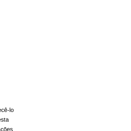
ecê-lo
esta
ações