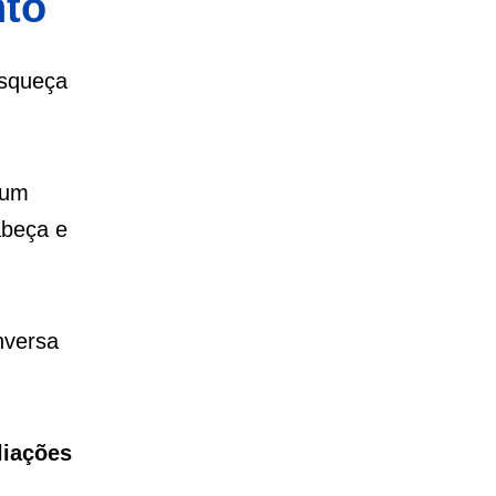
nto
esqueça
 um
abeça e
nversa
liações