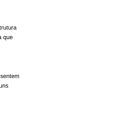
trutura
a que
 sentem
guns