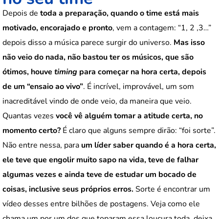
Depois de
toda a preparação, quando o time está mais
motivado, encorajado e pronto
, vem a contagem: “1, 2 ,3…”
depois disso a música parece surgir do universo.
Mas isso
não veio do nada, não bastou ter os músicos, que são
ótimos, houve
timing
para começar na hora certa, depois
de um “ensaio ao vivo”
. É incrível, improvável, um som
inacreditável vindo de onde veio, da maneira que veio.
Quantas vezes
você vê alguém tomar a atitude certa, no
momento certo?
É claro que alguns sempre dirão: “foi sorte”.
Não entre nessa, para
um líder saber quando é a hora certa,
ele teve que engolir muito sapo na vida, teve de falhar
algumas vezes e ainda teve de estudar um bocado de
coisas, inclusive seus próprios erros.
Sorte é encontrar um
vídeo desses entre bilhões de postagens. Veja como ele
chama um por um dos que toparam essa loucura toda, deixa