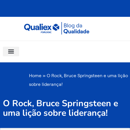
Ir
para
o
conteúdo
Software Para Qualidade
Materiais Gratuitos
Quality Assistant (IA)
Coluna Saber Gestão
Home
»
O Rock, Bruce Springsteen e uma lição
sobre liderança!
O Rock, Bruce Springsteen e
uma lição sobre liderança!