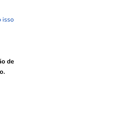
 isso
ão de
o.