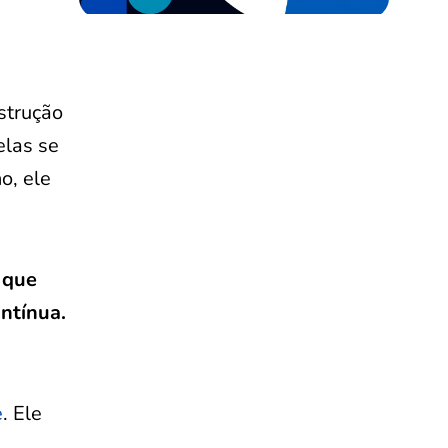
strução
elas se
o, ele
a que
ntínua.
e
. Ele