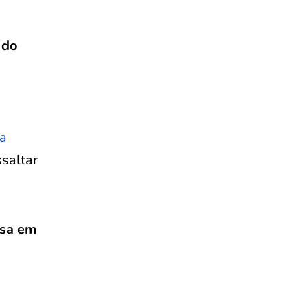
 do
a
ssaltar
esa em