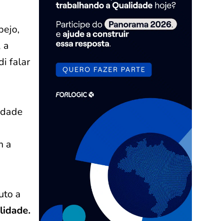
pejo,
, a
i falar
lidade
m a
uto a
lidade.