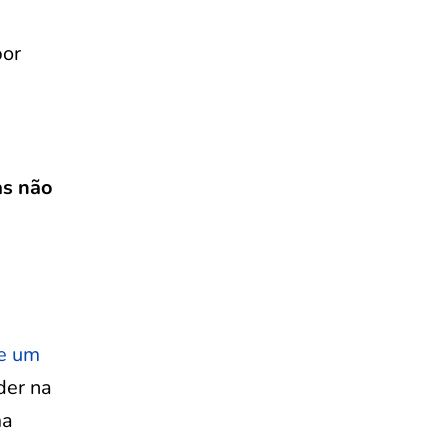
por
as não
e um
íder na
ma