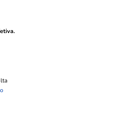
etiva.
lta
do