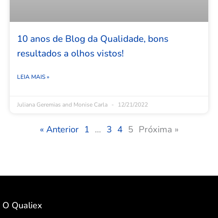
10 anos de Blog da Qualidade, bons
resultados a olhos vistos!
LEIA MAIS »
Juliana Geremias and Monise Carla
12/21/2022
« Anterior
1
…
3
4
5
Próxima »
O Qualiex