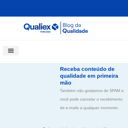
Ir
para
o
conteúdo
Software Para Qualidade
Materiais Gratuitos
Quality Assistant (IA)
Coluna Saber Gestão
Receba conteúdo de
qualidade em primeira
mão
Também não gostamos de SPAM e
você pode cancelar o recebimento
de e-mails a qualquer momento.