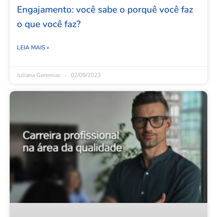
Engajamento: você sabe o porquê você faz
o que você faz?
LEIA MAIS »
Juliana Geremias
02/09/2023