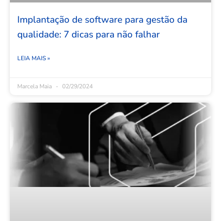
Implantação de software para gestão da
qualidade: 7 dicas para não falhar
LEIA MAIS »
Marcela Maia
02/29/2024