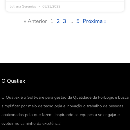
Juliana Geremias
08/23/2022
« Anterior
1
2
3
…
5
Próxima »
O Qualiex
O Qualiex é o Software para gestão da Qualidade da ForLogic e busca
simplificar por meio de tecnologia e inovação o trabalho de pessoas
apaixonadas pelo que fazem, inspirando as equipes a se engajar e
evoluir no caminho da excelência!