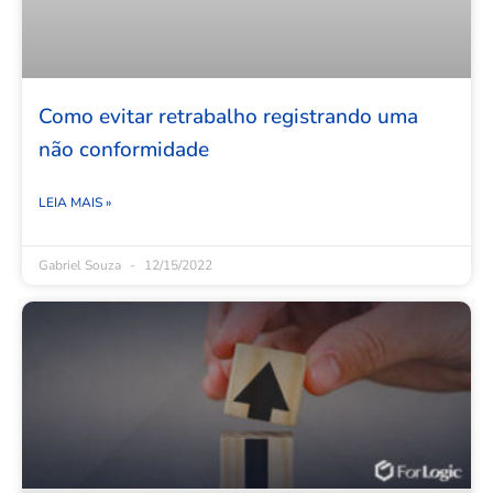
Como evitar retrabalho registrando uma
não conformidade
LEIA MAIS »
Gabriel Souza
12/15/2022