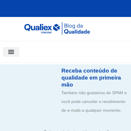
Ir
para
o
conteúdo
Software Para Qualidade
Materiais Gratuitos
Quality Assistant (IA)
Coluna Saber Gestão
Receba conteúdo de
qualidade em primeira
mão
Também não gostamos de SPAM e
você pode cancelar o recebimento
de e-mails a qualquer momento.