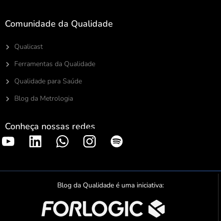
Comunidade da Qualidade
Qualicast
Ferramentas da Qualidade
Qualidade para Saúde
Blog da Metrologia
Conheça nossas redes
S
p
o
t
Blog da Qualidade é uma iniciativa:
i
f