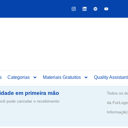
Y
o
u
t
u
b
e
s
Categorias
Materiais Gratuitos
Quality Assistant
idade em primeira mão
Todos os da
ê pode cancelar o recebimento
da ForLogi
Informação