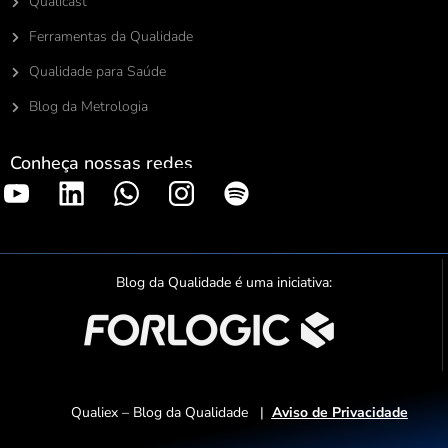
Qualicast
Ferramentas da Qualidade
Qualidade para Saúde
Blog da Metrologia
Conheça nossas redes
S
p
o
t
Blog da Qualidade é uma iniciativa:
i
f
y
Qualiex – Blog da Qualidade |
Aviso de Privacidade