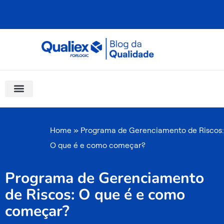
Ir
para
o
conteúdo
Software Para Qualidade
Materiais Gratuitos
Quality Assistant (IA)
Coluna Saber Gestão
Home
»
Programa de Gerenciamento de Riscos:
O que é e como começar?
Programa de Gerenciamento
de Riscos: O que é e como
começar?