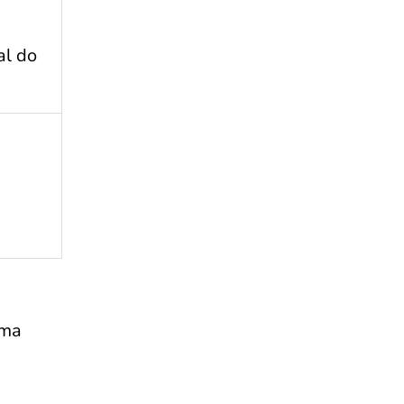
al do
uma