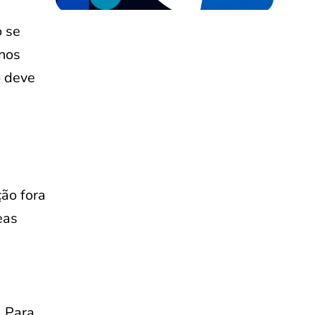
o se
 nos
o deve
ção fora
eas
. Para