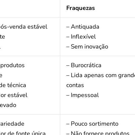
Fraquezas
pós-venda estável
– Antiquada
te
– Inflexível
l
– Sem inovação
 produtos
– Burocrática
e
– Lida apenas com grand
de técnica
contas
or estável
– Impessoal
levado
variedade
– Pouco sortimento
or de fonte única
– Não fornece produtos