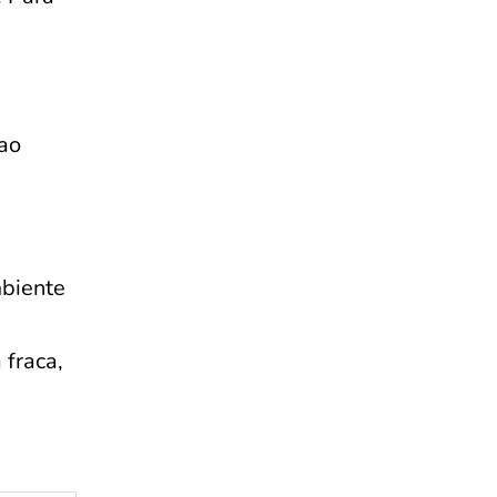
ao
biente
 fraca,