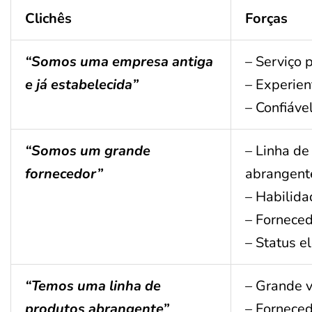
Clichês
Forças
“Somos uma empresa antiga
– Serviço 
e já estabelecida”
– Experien
– Confiáve
“Somos um grande
– Linha de
fornecedor”
abrangent
– Habilida
– Forneced
– Status e
“Temos uma linha de
– Grande 
produtos abrangente”
– Forneced