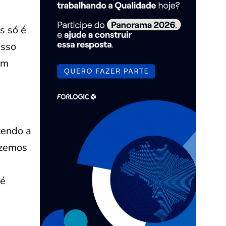
s só é
isso
um
zendo a
izemos
 é