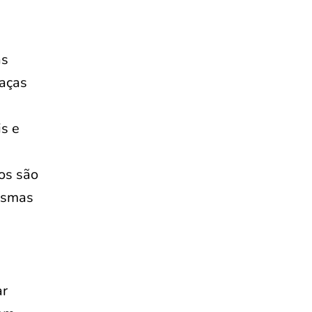
as
eaças
is e
sos são
mesmas
ar