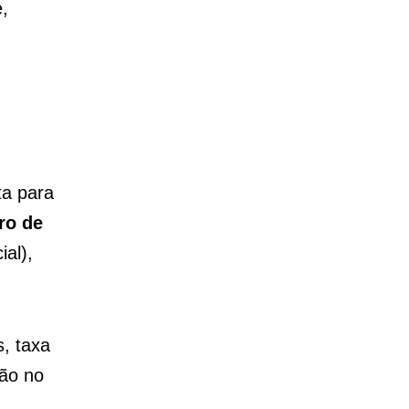
,
ta para
ro de
al),
, taxa
são no