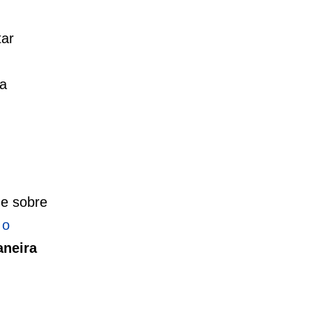
tar
da
e sobre
o
aneira