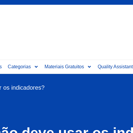
s
Categorias
Materiais Gratuitos
Quality Assistant
 os indicadores?
ção deve usar os in