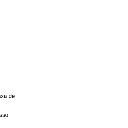
axa de
esso