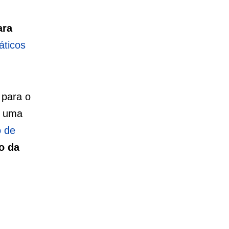
ara
áticos
 para o
e uma
 de
o da