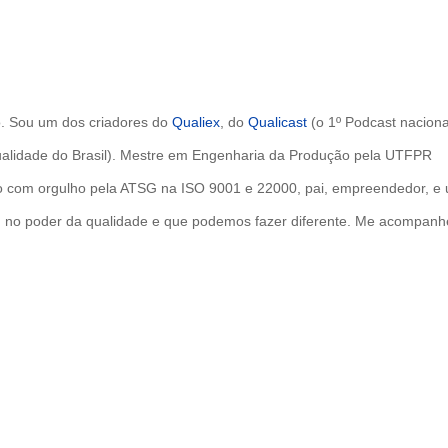
ão. Sou um dos criadores do
Qualiex
, do
Qualicast
(o 1º Podcast naciona
ualidade do Brasil). Mestre em Engenharia da Produção pela UTFPR
ado com orgulho pela ATSG na ISO 9001 e 22000, pai, empreendedor, e
uo, no poder da qualidade e que podemos fazer diferente. Me acompanh