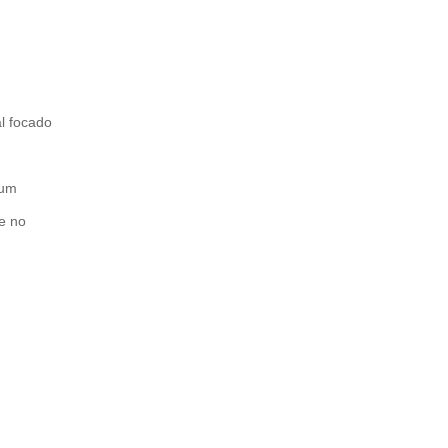
l focado
 um
e no