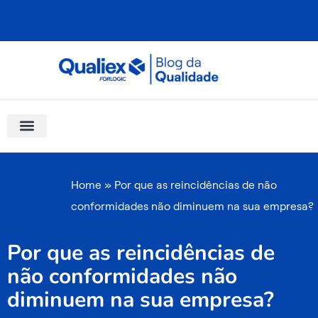
Ir
para
o
conteúdo
Software Para Qualidade
Materiais Gratuitos
Quality Assistant (IA)
Coluna Saber Gestão
Home
»
Por que as reincidências de não
conformidades não diminuem na sua empresa?
Por que as reincidências de
não conformidades não
diminuem na sua empresa?