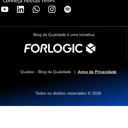
Conheça nossas redes
S
p
o
t
Blog da Qualidade é uma iniciativa:
i
f
y
Qualiex – Blog da Qualidade |
Aviso de Privacidade
Todos os direitos reservados © 2026