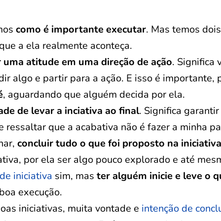
mos
como é importante executar
. Mas temos doi
que a ela realmente aconteça.
r uma atitude em uma direção de ação
. Significa 
dir algo e partir para a ação. E isso é importante, 
é
, aguardando que alguém decida por ela.
de de levar a inciativa ao final
. Significa garanti
e ressaltar que a acabativa não é fazer a minha pa
nar,
concluir tudo o que foi proposto na iniciativa
tiva, por ela ser algo pouco explorado e até mes
e iniciativa
sim, mas
ter alguém inicie e leve o 
boa execução.
s iniciativas, muita vontade e
intenção de conclu