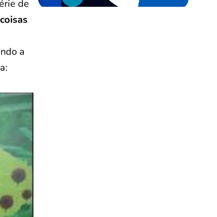
érie de
coisas
indo a
a: