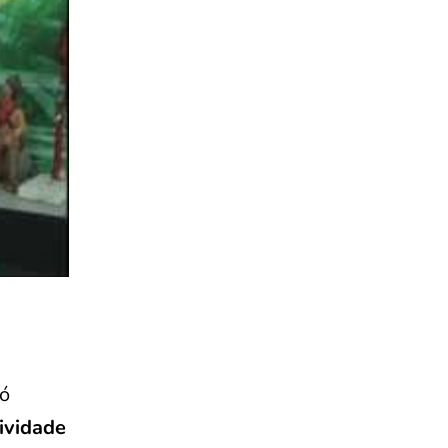
só
ividade