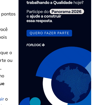
s pontos
você
pois
r que o
rte ou
.
mo
que
ir
o