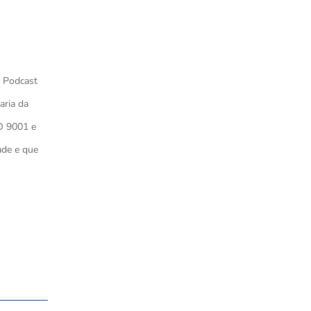
º Podcast
aria da
O 9001 e
ade e que