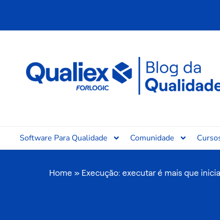
Ir
para
o
conteúdo
Software Para Qualidade
Comunidade
Curso
Home
»
Execução: executar é mais que iniciat