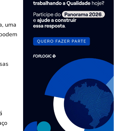
a, uma
s podem
ssas
á
aço