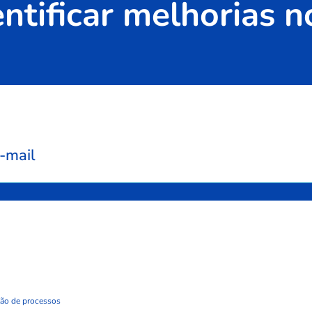
entificar melhorias 
-mail
ão de processos