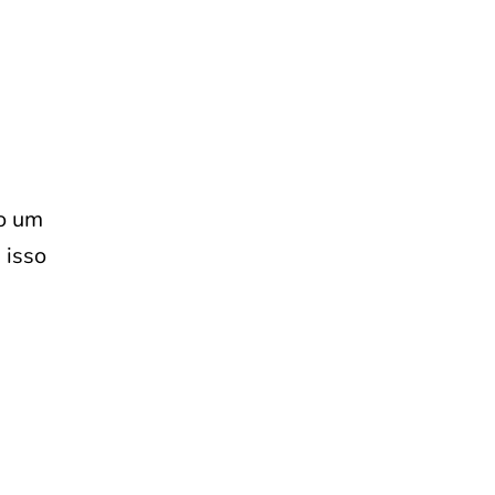
go um
 isso