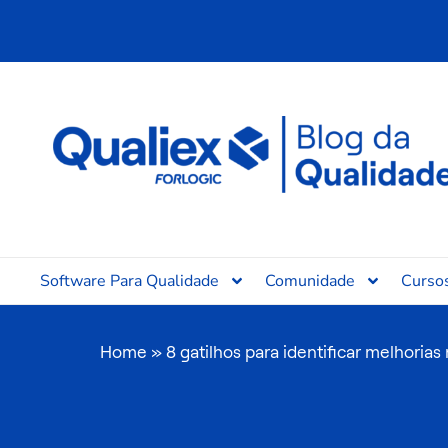
Ir
para
o
conteúdo
Software Para Qualidade
Comunidade
Curso
Home
»
8 gatilhos para identificar melhoria