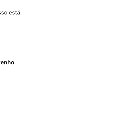
esso está
tenho