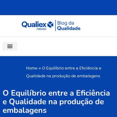
Ir
para
o
conteúdo
Software Para Qualidade
Materiais Gratuitos
Quality Assistant (IA)
Coluna Saber Gestão
Home
»
O Equilíbrio entre a Eficiência e
Qualidade na produção de embalagens
O Equilíbrio entre a Eficiência
e Qualidade na produção de
embalagens